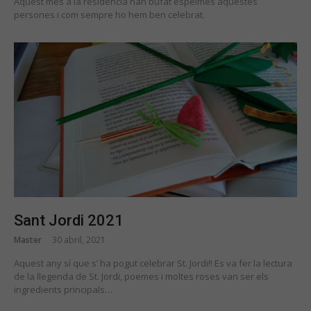
Aquest mes a la residència han bufat espelmes aquestes
persones i com sempre ho hem ben celebrat.
Sant Jordi 2021
Master
30 abril, 2021
Aquest any sí que s’ ha pogut celebrar St. Jordi!! Es va fer la lectura
de la llegenda de St. Jordi, poemes i moltes roses van ser els
ingredients principals…