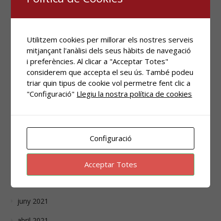
desembre 2022
maig 2022
Utilitzem cookies per millorar els nostres serveis
abril 2022
mitjançant l'anàlisi dels seus hàbits de navegació
i preferències. Al clicar a "Acceptar Totes"
març 2022
considerem que accepta el seu ús. També podeu
triar quin tipus de cookie vol permetre fent clic a
gener 2022
"Configuració"
Llegiu la nostra política de cookies
desembre 2021
novembre 2021
Configuració
octubre 2021
agost 2021
Acceptar Totes
juliol 2021
juny 2021
abril 2021