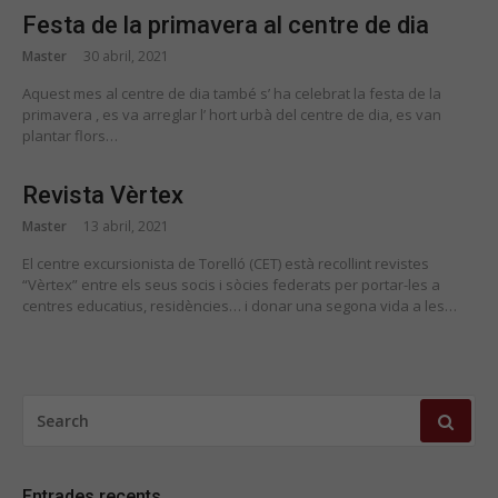
Festa de la primavera al centre de dia
Master
30 abril, 2021
Aquest mes al centre de dia també s’ ha celebrat la festa de la
primavera , es va arreglar l’ hort urbà del centre de dia, es van
plantar flors…
Revista Vèrtex
Master
13 abril, 2021
El centre excursionista de Torelló (CET) està recollint revistes
“Vèrtex” entre els seus socis i sòcies federats per portar-les a
centres educatius, residències… i donar una segona vida a les…
SEARCH
FOR:
Entrades recents